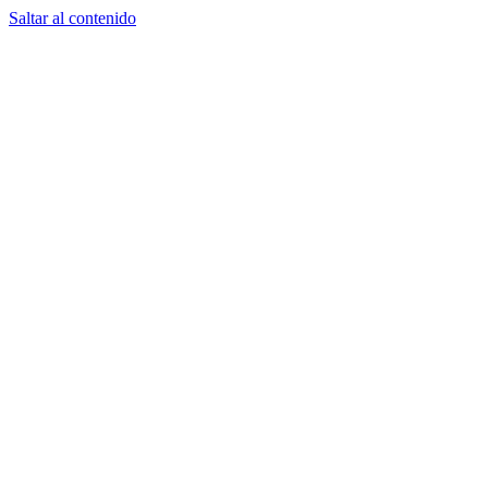
Saltar al contenido