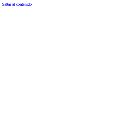
Saltar al contenido