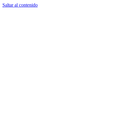
Saltar al contenido