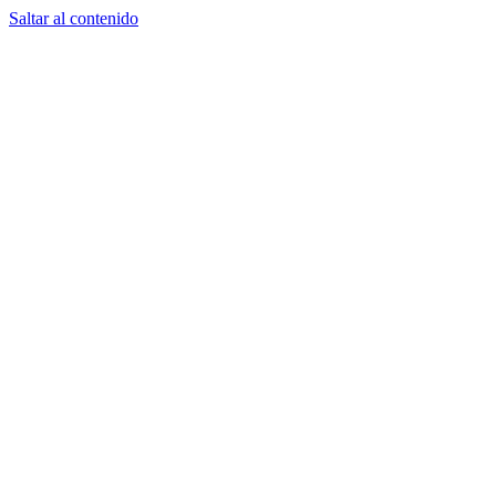
Saltar al contenido