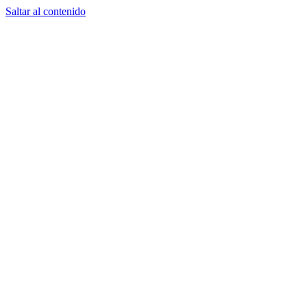
Saltar al contenido